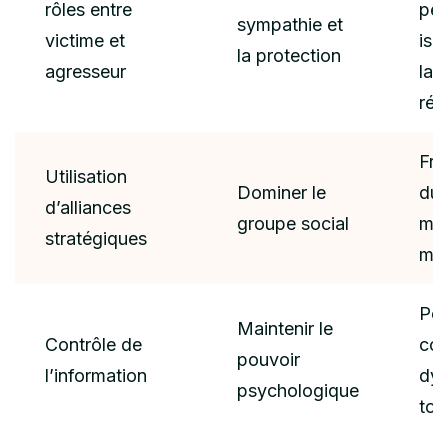
rôles entre
per
sympathie et
victime et
iso
la protection
agresseur
la 
rée
Fra
Utilisation
Dominer le
du 
d’alliances
groupe social
mon
stratégiques
méf
Per
Maintenir le
Contrôle de
con
pouvoir
l’information
dy
psychologique
tox