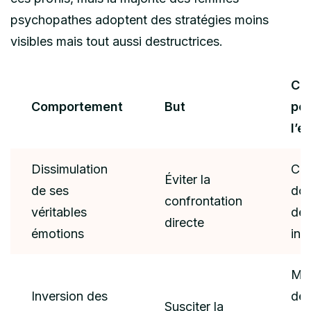
psychopathes adoptent des stratégies moins
visibles mais tout aussi destructrices.
Co
Comportement
But
po
l’e
Dissimulation
Con
Éviter la
de ses
dou
confrontation
véritables
de 
directe
émotions
int
Man
Inversion des
de
Susciter la