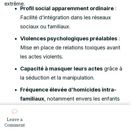
extrême.
Profil social apparemment ordinaire
:
Facilité d’intégration dans les réseaux
sociaux ou familiaux.
Violences psychologiques préalables
:
Mise en place de relations toxiques avant
les actes violents.
Capacité à masquer leurs actes
grâce à
la séduction et la manipulation.
Fréquence élevée d’homicides intra-
familiaux
, notamment envers les enfants
ou conjoints.
Leave a
Le danger émotionnel induit par ces
on
Comment
comportements rend la vigilance d’autant plus
Comprendre