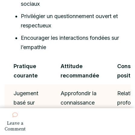
sociaux
Privilégier un questionnement ouvert et
respectueux
Encourager les interactions fondées sur
l’empathie
Pratique
Attitude
Consé
courante
recommandée
positi
Jugement
Approfondir la
Relatio
basé sur
connaissance
profon
l’apparence
de la personne
sincèr
Leave a
on
Comment
Écoute
Pratiquer
Meilleu
six