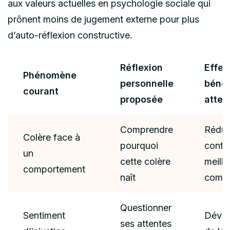
aux valeurs actuelles en psychologie sociale qui
prônent moins de jugement externe pour plus
d’auto-réflexion constructive.
Réflexion
Effet
Phénomène
personnelle
béné
courant
proposée
atten
Comprendre
Réduc
Colère face à
pourquoi
conflit
un
cette colère
meille
comportement
naît
commu
Questionner
Sentiment
Déve
ses attentes