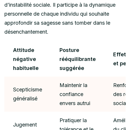
d’instabilité sociale. Il participe à la dynamique
personnelle de chaque individu qui souhaite
approfondir sa sagesse sans tomber dans le
désenchantement.
Attitude
Posture
Effet 
négative
rééquilibrante
et per
habituelle
suggérée
Maintenir la
Renfor
Scepticisme
confiance
des rel
généralisé
envers autrui
social
Pratiquer la
Amélio
Jugement
tolérance et le
du cli