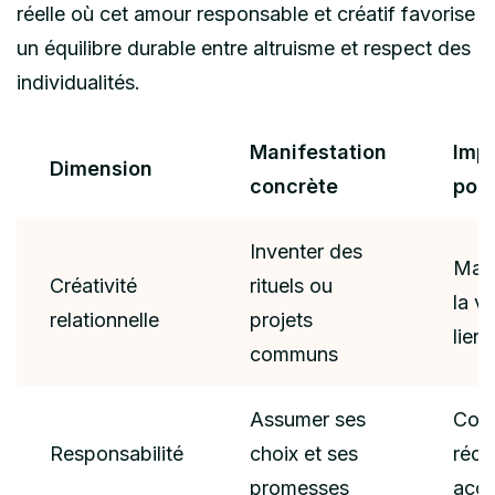
réelle où cet amour responsable et créatif favorise
un équilibre durable entre altruisme et respect des
individualités.
Manifestation
Imp
Dimension
concrète
posi
Inventer des
Main
Créativité
rituels ou
la vi
relationnelle
projets
lien
communs
Assumer ses
Conf
Responsabilité
choix et ses
réci
promesses
accr