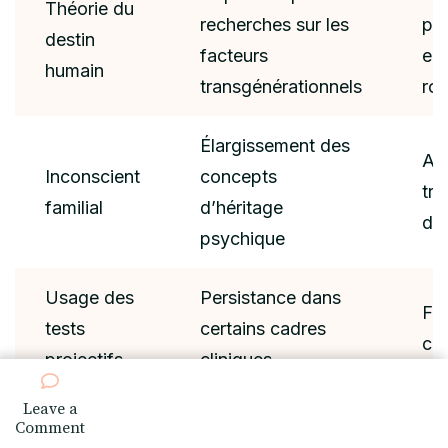
Théorie du
recherches sur les
pr
destin
facteurs
em
humain
transgénérationnels
ro
Élargissement des
Ap
Inconscient
concepts
tro
familial
d’héritage
dét
psychique
Usage des
Persistance dans
Fia
tests
certains cadres
co
projectifs
cliniques
Leave a
on
Comment
Découvrez