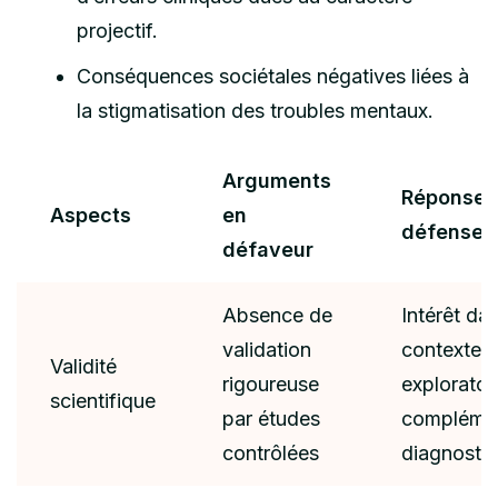
projectif.
Conséquences sociétales négatives liées à
la stigmatisation des troubles mentaux.
Arguments
Réponses
Aspects
en
défenseu
défaveur
Absence de
Intérêt da
validation
contextes
Validité
rigoureuse
exploratoi
scientifique
par études
compléme
contrôlées
diagnosti