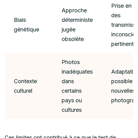
Prise en 
Approche
des
Biais
déterministe
transmissi
génétique
jugée
inconscien
obsolète
pertinente
Photos
inadéquates
Adaptatio
Contexte
dans
possible 
culturel
certains
nouvelles 
pays ou
photograp
cultures
Ces limites ont contribué à ce que le test de