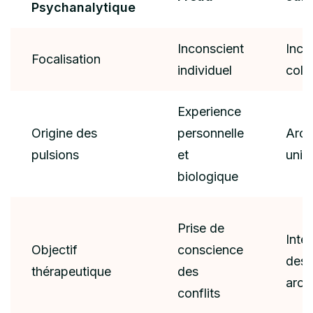
Psychanalytique
Inconscient
Inco
Focalisation
individuel
colle
Experience
Origine des
personnelle
Arch
pulsions
et
univ
biologique
Prise de
Inté
Objectif
conscience
des
thérapeutique
des
arch
conflits