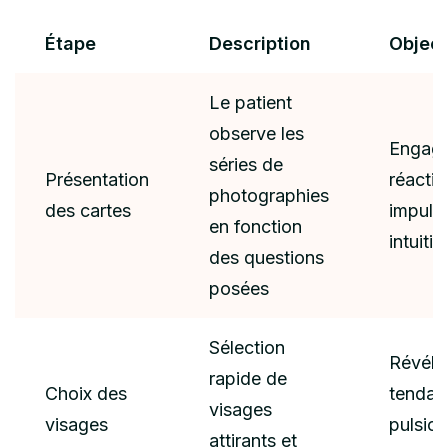
Étape
Description
Object
Le patient
observe les
Engage
séries de
Présentation
réactio
photographies
des cartes
impulsi
en fonction
intuitiv
des questions
posées
Sélection
Révéle
rapide de
Choix des
tendan
visages
visages
pulsion
attirants et